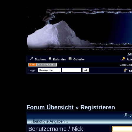
Ko
Suchen
Kalender
Galerie
Auk
Languag
Login:
Ch
Forum Übersicht
» Registrieren
.: Reg
:: benötigte Angaben :.
Benutzername / Nick