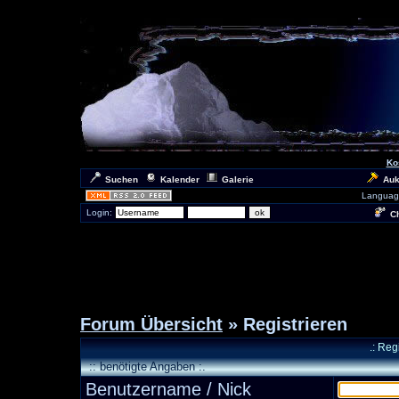
Ko
Suchen
Kalender
Galerie
Auk
Languag
Login:
Ch
Forum Übersicht
» Registrieren
.: Reg
:: benötigte Angaben :.
Benutzername / Nick