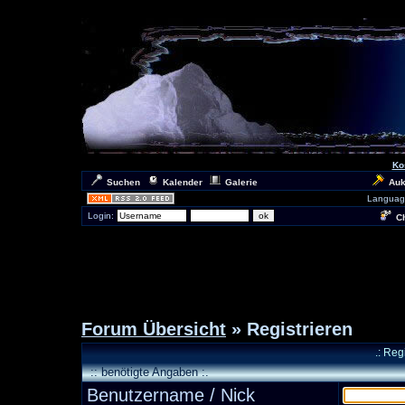
Ko
Suchen
Kalender
Galerie
Auk
Languag
Login:
Ch
Forum Übersicht
» Registrieren
.: Reg
:: benötigte Angaben :.
Benutzername / Nick