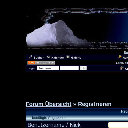
Ko
Suchen
Kalender
Galerie
Auk
Languag
Login:
Ch
Forum Übersicht
» Registrieren
.: Reg
:: benötigte Angaben :.
Benutzername / Nick