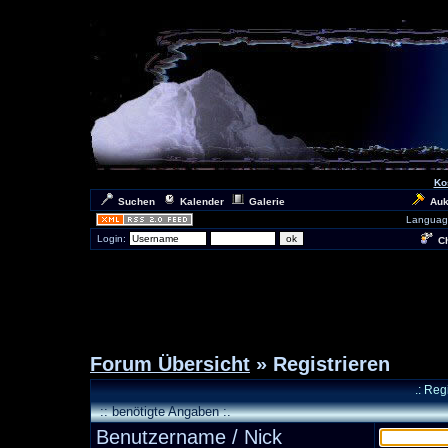
Ko
Suchen
Kalender
Galerie
Auk
Languag
Login:
Ch
Forum Übersicht
» Registrieren
.: Reg
:: benötigte Angaben :.
Benutzername / Nick