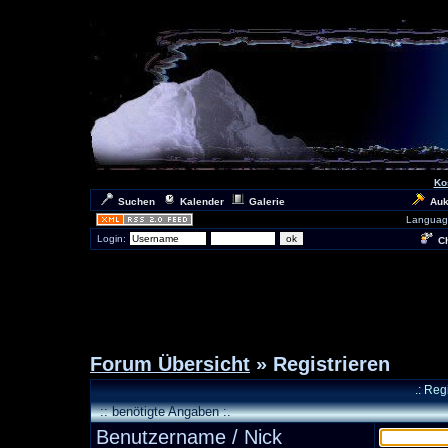
Ko
Suchen
Kalender
Galerie
Auk
Languag
Login:
Ch
Forum Übersicht
» Registrieren
.: Reg
:: benötigte Angaben :.
Benutzername / Nick