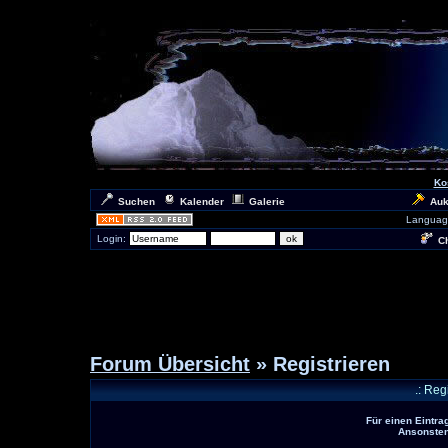
Ko
Suchen
Kalender
Galerie
Auk
Languag
Login:
Ch
Forum Übersicht
» Registrieren
.: Reg
Für einen Eintra
Ansonsten 