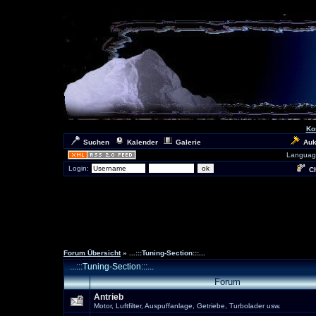
Ko
Suchen
Kalender
Galerie
Auk
Languag
Login:
Ch
Forum Übersicht
» ...:::Tuning-Section:::...
...:::Tuning-Section:::...
Forum
Antrieb
Motor, Luftfilter, Auspuffanlage, Getriebe, Turbolader usw.