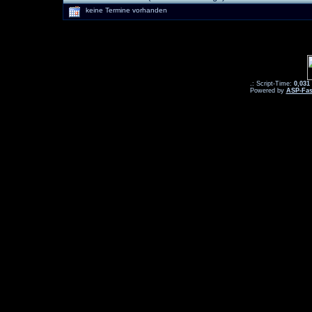
keine Termine vorhanden
.: Script-Time:
0,031
Powered by
ASP-Fas