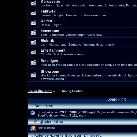
Karosserie
Lackieren, Spachteln, Ausbeulen, Aerodynamic, Anbauteile, Fahrze
Fahrwek
Federn, Dämpfer, Bremsen, Stabilisatoren usw.
Reifen
Reifen, Felgen
Innenraum
Sitze, Lenkräder, Verkleidungen, Gurte usw.
Elektrik
Licht, Alarmanlage, Zentralverrieglung, Heizung usw.
Entertainment
Car-Hifi, Navi, Playstation usw.
Sonstiges
Falls noch Fragen sind die nicht einzuordnen sind, dann bitte hier hi
Showroom
Hier könnt ihr eure Autos zur Schau stellen und mittels der Umfragef
bewerten lassen
Forum Übersicht
» ...:::Tuning-Section:::...
.: Board - Info :.
:: Statistiken :.
Board aktiv seit
23.10.2006
(7230 Tage), Mitglieder
44
, neuestes Mitg
Zugriffe diesen Monat
5 111
,
mehr ..
:: Mitglieder online :.
keiner online
:: Kalender-Events (nächsten 14 Tage) :.