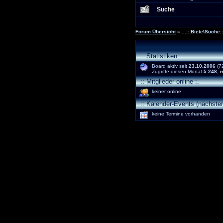
Suche
Forum Übersicht
» ...:::Biete\Suche:::
:: Statistiken :.
Board aktiv seit
23.10.2006
(72
Zugriffe diesen Monat
5 248
,
m
:: Mitglieder online :.
keiner online
:: Kalender-Events (nächsten
keine Termine vorhanden