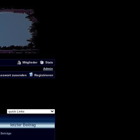
Mitglieder
Stats
Admin
asswort zusenden
Registrieren
letzter Beitrag
 Beiträge