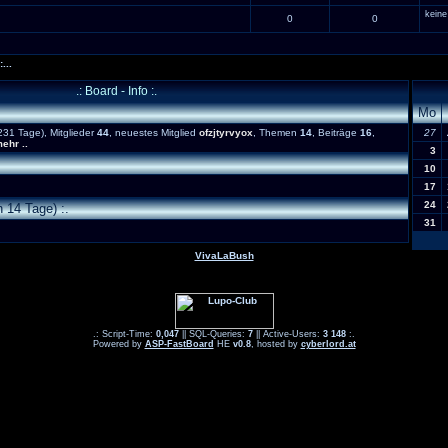
keine
0
0
...
.: Board - Info :.
Mo
31 Tage), Mitglieder
44
, neuestes Mitglied
ofzjtyrvyox
, Themen
14
, Beiträge
16
,
27
ehr ..
3
10
17
24
 14 Tage) :.
31
VivaLaBush
.: Script-Time:
0,047
|| SQL-Queries:
7
|| Active-Users:
3 148
:.
Powered by
ASP-FastBoard
HE
v0.8
, hosted by
cyberlord.at