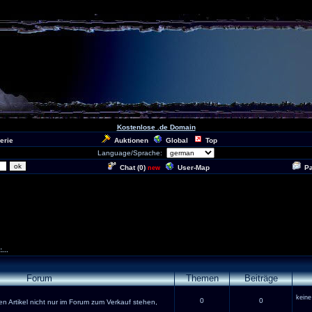
Kostenlose .de Domain
erie
Auktionen
Global
Top
Language/Sprache:
Chat (
0
)
User-Map
P
new
...
Forum
Themen
Beiträge
keine
0
0
en Artikel nicht nur im Forum zum Verkauf stehen,