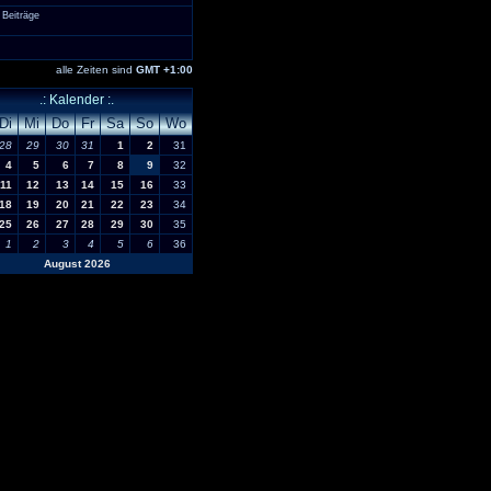
 Beiträge
alle Zeiten sind
GMT +1:00
.: Kalender :.
Di
Mi
Do
Fr
Sa
So
Wo
28
29
30
31
1
2
31
4
5
6
7
8
9
32
11
12
13
14
15
16
33
18
19
20
21
22
23
34
25
26
27
28
29
30
35
1
2
3
4
5
6
36
August 2026