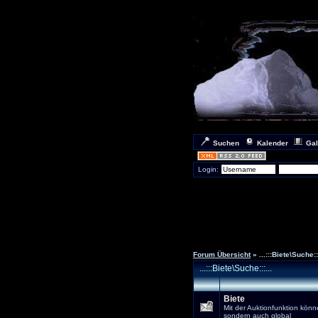
Suchen
Kalender
Gal
Login:
Forum Übersicht
» ...:::Biete\Suche:::
...:::Biete\Suche:::...
Biete
Mit der Auktionfunktion könn
sondern auch global