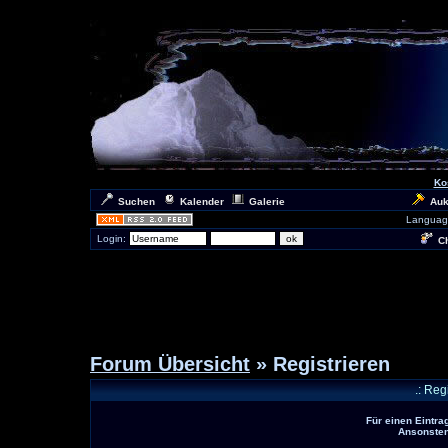
Ko
Suchen
Kalender
Galerie
Auk
Languag
Login:
Ch
Forum Übersicht
» Registrieren
.: Reg
Für einen Eintra
Ansonsten 