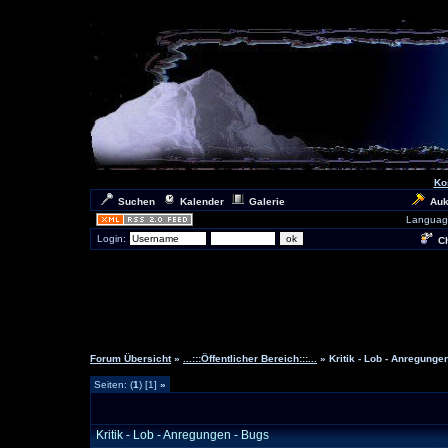
Ko
Suchen
Kalender
Galerie
Auk
Languag
Login:
Ch
Forum Übersicht
»
...:::Öffentlicher Bereich:::...
» Kritik - Lob - Anregunge
Seiten: (
1
) [1]
»
Kritik - Lob - Anregungen - Bugs