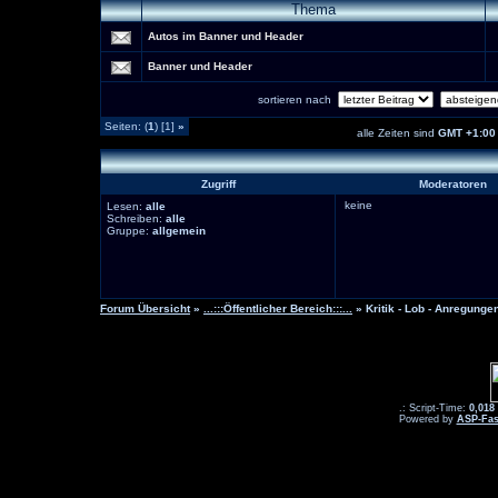
Thema
Autos im Banner und Header
Banner und Header
sortieren nach
Seiten: (
1
) [1]
»
alle Zeiten sind
GMT +1:00
Zugriff
Moderatoren
keine
Lesen:
alle
Schreiben:
alle
Gruppe:
allgemein
Forum Übersicht
»
...:::Öffentlicher Bereich:::...
» Kritik - Lob - Anregunge
.: Script-Time:
0,018
Powered by
ASP-Fas