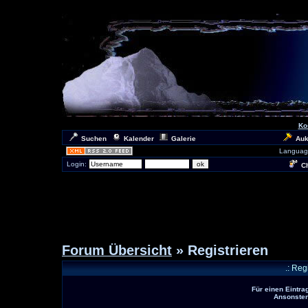
Ko
Suchen
Kalender
Galerie
Auk
Languag
Login:
Ch
Forum Übersicht
» Registrieren
.: Reg
Für einen Eintra
Ansonsten 