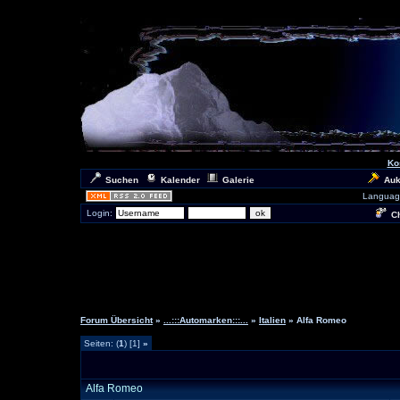
Ko
Suchen
Kalender
Galerie
Auk
Languag
Login:
Ch
Forum Übersicht
»
...:::Automarken:::...
»
Italien
» Alfa Romeo
Seiten: (
1
) [1]
»
Alfa Romeo