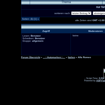
Thema
nur fü
sortieren nach
Seiten: (
1
) [1]
»
alle Zeiten sind
GMT +1:00
Zugriff
Moderatoren
keine
Lesen:
Benutzer
Schreiben:
Benutzer
Gruppe:
allgemein
Forum Übersicht
»
...:::Automarken:::...
»
Italien
» Alfa Romeo
.: Script-Time:
0,016
Powered by
ASP-Fas