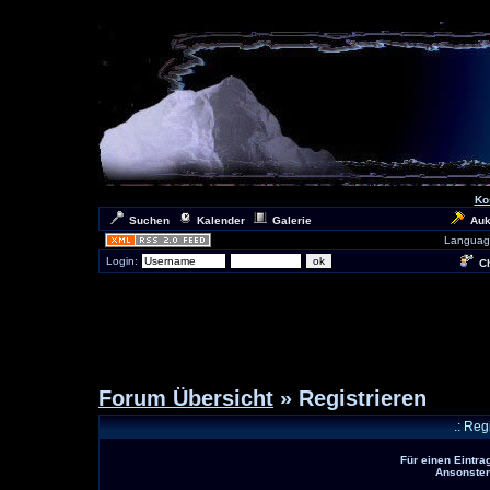
Ko
Suchen
Kalender
Galerie
Auk
Languag
Login:
Ch
Forum Übersicht
» Registrieren
.: Reg
Für einen Eintra
Ansonsten 