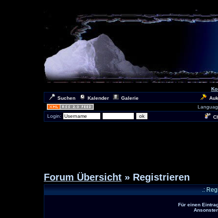
Ko
Suchen
Kalender
Galerie
Auk
Languag
Login:
Ch
Forum Übersicht
» Registrieren
.: Reg
Für einen Eintra
Ansonsten 