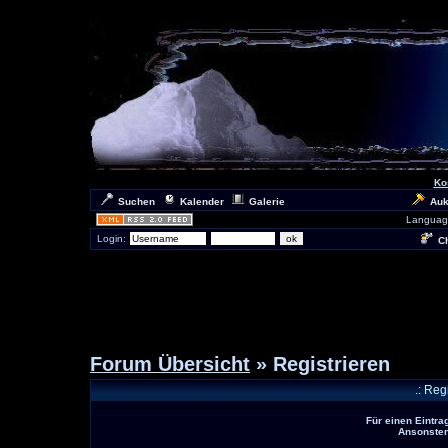
Ko
Suchen
Kalender
Galerie
Auk
Languag
Login:
Ch
Forum Übersicht
» Registrieren
.: Reg
Für einen Eintra
Ansonsten 