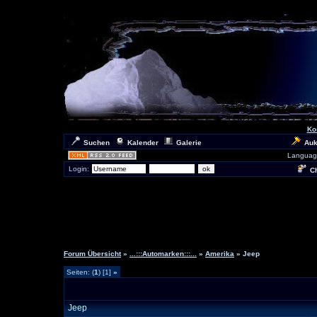
Ko
Suchen
Kalender
Galerie
Auk
Languag
Login:
Ch
Forum Übersicht
»
...:::Automarken:::...
»
Amerika
» Jeep
Seiten: (
1
) [1]
»
Jeep