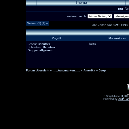
Thema
nur fü
sortieren nach
Seiten: (
1
) [1]
»
alle Zeiten sind
GMT +1:00
Zugriff
Moderatoren
keine
Lesen:
Benutzer
Schreiben:
Benutzer
Gruppe:
allgemein
Forum Übersicht
»
...:::Automarken:::...
»
Amerika
» Jeep
.: Script-Time:
0,000
Powered by
ASP-Fas