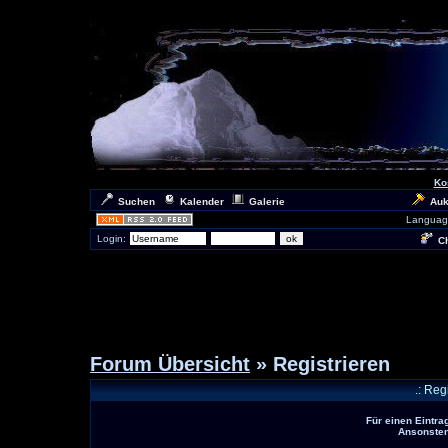
Ko
Suchen
Kalender
Galerie
Auk
Languag
Login:
Ch
Forum Übersicht
» Registrieren
.: Reg
Für einen Eintra
Ansonsten 