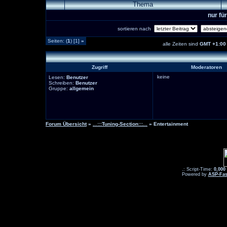
Thema
nur fü
sortieren nach
Seiten: (
1
) [1]
»
alle Zeiten sind
GMT +1:00
Zugriff
Moderatoren
keine
Lesen:
Benutzer
Schreiben:
Benutzer
Gruppe:
allgemein
Forum Übersicht
»
...:::Tuning-Section:::...
» Entertainment
.: Script-Time:
0,000
Powered by
ASP-Fas