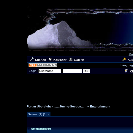
Ko
Suchen
Kalender
Galerie
Auk
Languag
Login:
Ch
Forum Übersicht
»
...:::Tuning-Section:::...
» Entertainment
Seiten: (
1
) [1]
»
Entertainment