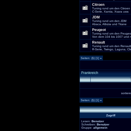
Citroen
Tuning rund um den Citroen
C-Serie, Xantia, Xsara usw.
JDM
Tuning rund um den JDM
Abaca, Albizia und Titane
Peugeot
Tuning rund um den Peugeo
Von dem 104 bis 1007 und n
Renault
Tuning rund um den Renault
R-Serie, Twingo, Laguna, Cli
Seiten: (
1
) [1]
»
Frankreich
sortie
Seiten: (
1
) [1]
»
Zugriff
Lesen:
Benutzer
Schreiben:
Benutzer
Gruppe:
allgemein