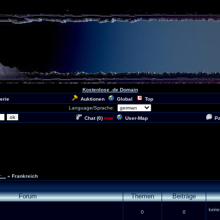
Kostenlose .de Domain
erie
Auktionen
Global
Top
Language/Sprache:
Chat (
0
)
User-Map
P
new
...
» Frankreich
Forum
Themen
Beiträge
keine
0
0