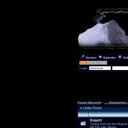
Suchen
Kalender
Gal
Login:
Forum Übersicht
»
...:::Automarken:::
»
Unter-Foren
Bugatti
Tuning rund um den Bugatti
EB 110 oder Veyron