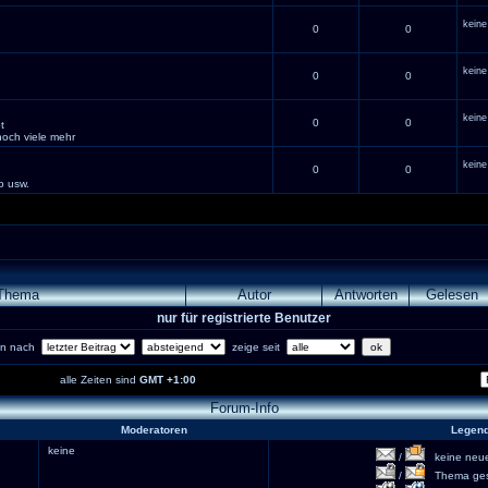
keine
0
0
keine
0
0
keine
0
0
t
och viele mehr
keine
0
0
o usw.
Thema
Autor
Antworten
Gelesen
nur für registrierte Benutzer
ren nach
zeige seit
alle Zeiten sind
GMT +1:00
Forum-Info
Moderatoren
Legen
keine
/
keine neuen
/
Thema gesc