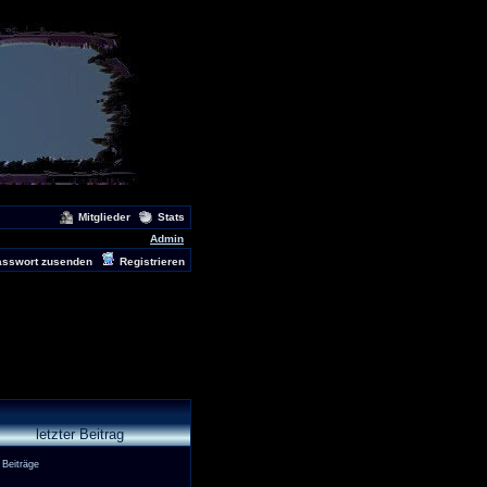
Mitglieder
Stats
Admin
asswort zusenden
Registrieren
letzter Beitrag
 Beiträge