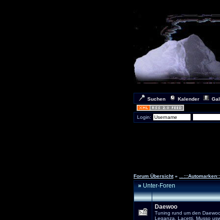
Suchen
Kalender
Gal
Login:
Forum Übersicht
»
...:::Automarken:::
»
Unter-Foren
Daewoo
Tuning rund um den Daewo
Leganza, Lacetti, Musso usw