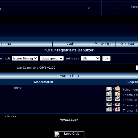
keine
0
0
i
Thema
Autor
Antworten
Gelesen
nur für registrierte Benutzer
ren nach
zeige seit
alle Zeiten sind
GMT +1:00
Forum-Info
Moderatoren
Legen
keine
/
keine neuen
/
Thema gesc
/
Thema ist w
/
Thema mit 
/
Thema mit S
...
» Korea
VivaLaBush