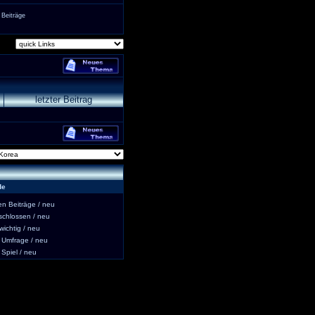
 Beiträge
letzter Beitrag
de
 Beiträge / neu
hlossen / neu
ichtig / neu
Umfrage / neu
piel / neu