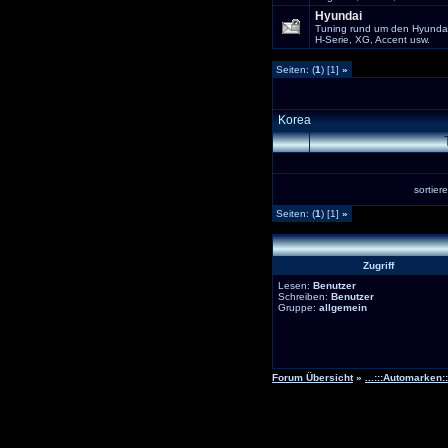
Hyundai
Tuning rund um den Hyunda
H-Serie, XG, Accent usw.
Seiten: (
1
) [1]
»
Korea
sortie
Seiten: (
1
) [1]
»
Zugriff
Lesen:
Benutzer
Schreiben:
Benutzer
Gruppe:
allgemein
Forum Übersicht
»
...:::Automarken:::