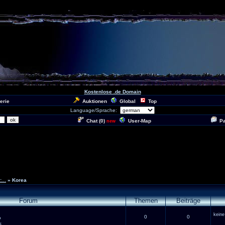
Kostenlose .de Domain
erie
Auktionen
Global
Top
Language/Sprache:
Chat (
0
)
User-Map
P
new
...
» Korea
Forum
Themen
Beiträge
keine
0
0
o
.