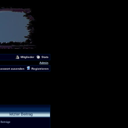
Mitglieder
Stats
Admin
asswort zusenden
Registrieren
letzter Beitrag
 Beiträge