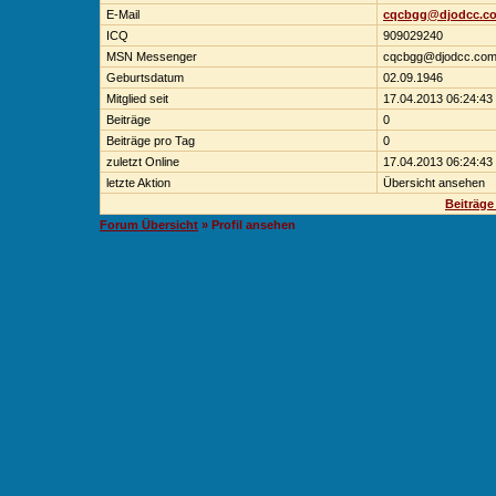
E-Mail
cqcbgg@djodcc.c
ICQ
909029240
MSN Messenger
cqcbgg@djodcc.co
Geburtsdatum
02.09.1946
Mitglied seit
17.04.2013 06:24:43
Beiträge
0
Beiträge pro Tag
0
zuletzt Online
17.04.2013 06:24:43
letzte Aktion
Übersicht ansehen
Beiträge
Forum Übersicht
» Profil ansehen