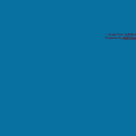
.: Script-Time:
0,016
|
Powered by
ASP-Fas