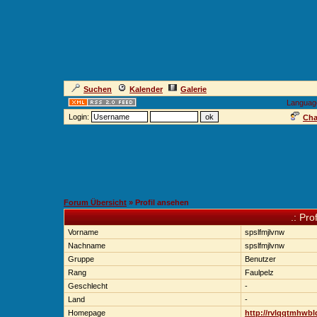
Suchen
Kalender
Galerie
Languag
Login:
Cha
Forum Übersicht
» Profil ansehen
.: Pro
Vorname
spslfmjlvnw
Nachname
spslfmjlvnw
Gruppe
Benutzer
Rang
Faulpelz
Geschlecht
-
Land
-
Homepage
http://rvlqqtmhwbl