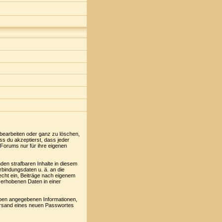
 bearbeiten oder ganz zu löschen,
ss du akzeptierst, dass jeder
Forums nur für ihre eigenen
den strafbaren Inhalte in diesem
rbindungsdaten u. ä. an die
cht ein, Beiträge nach eigenem
 erhobenen Daten in einer
oben angegebenen Informationen,
Versand eines neuen Passwortes