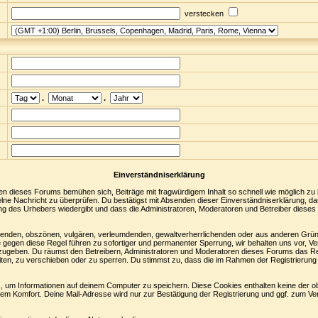
verstecken
.
.
Einverständniserklärung
en dieses Forums bemühen sich, Beiträge mit fragwürdigem Inhalt so schnell wie möglich zu
nzelne Nachricht zu überprüfen. Du bestätigst mit Absenden dieser Einverständniserklärung, da
ng des Urhebers wiedergibt und dass die Administratoren, Moderatoren und Betreiber dieses 
digenden, obszönen, vulgären, verleumdenden, gewaltverherrlichenden oder aus anderen Grün
 gegen diese Regel führen zu sofortiger und permanenter Sperrung, wir behalten uns vor, Ve
zugeben. Du räumst den Betreibern, Administratoren und Moderatoren dieses Forums das Re
ten, zu verschieben oder zu sperren. Du stimmst zu, dass die im Rahmen der Registrierung
 um Informationen auf deinem Computer zu speichern. Diese Cookies enthalten keine der 
nem Komfort. Deine Mail-Adresse wird nur zur Bestätigung der Registrierung und ggf. zum 