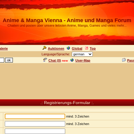
Anime & Manga Vienna - Anime und Manga Forum
Chatten und posten über unsere liebsten Anime, Manga, Games und vieles mehr...
lerie
Auktionen
Global
Top
Language/Sprache:
Chat (
0
)
User-Map
Pas
new
.: Registrierungs-Formular :.
mind. 3 Zeichen
mind. 3 Zeichen