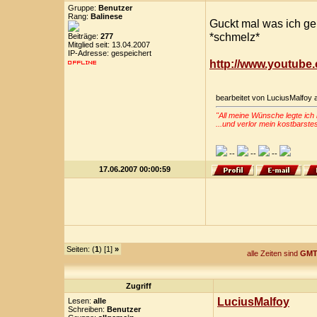
Gruppe:
Benutzer
Rang:
Balinese
Guckt mal was ich ge
*schmelz*
Beiträge:
277
Mitglied seit: 13.04.2007
IP-Adresse: gespeichert
http://www.youtub
bearbeitet von LuciusMalfoy
"All meine Wünsche legte ich 
...und verlor mein kostbarste
--
--
--
17.06.2007 00:00:59
Seiten: (
1
) [1]
»
alle Zeiten sind
GMT
Zugriff
LuciusMalfoy
Lesen:
alle
Schreiben:
Benutzer