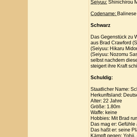
Seiyuu:
Shinichirou M
Codename:
Balinese
Schwarz
Das Gegenstück zu W
aus Brad Crawford (S
(Seiyuu: Hikaru Mido
(Seiyuu: Nozomu Sasak
selbst nachdem diese
steigert ihre Kraft sc
Schuldig:
Staatlicher Name: Sc
Herkunftsland: Deuts
Alter: 22 Jahre
Größe: 1.80m
Waffe: keine
Hobbies: Mit Brad r
Das mag er: Gefühle 
Das haßt er: seine Pl
Kämpft gegen: Yohji, 