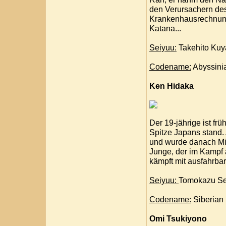
den Verursachern des 
Krankenhausrechnung 
Katana...
Seiyuu:
Takehito Kuy
Codename:
Abyssini
Ken Hidaka
Der 19-jährige ist fr
Spitze Japans stand. 
und wurde danach Mitg
Junge, der im Kampf a
kämpft mit ausfahrbar
Seiyuu:
Tomokazu Se
Codename:
Siberian
Omi Tsukiyono