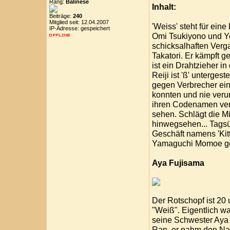
Rang:
Balinese
Inhalt:
Beiträge:
240
Mitglied seit: 12.04.2007
'Weiss' steht für eine
IP-Adresse: gespeichert
Omi Tsukiyono und Yo
schicksalhaften Verg
Takatori. Er kämpft g
ist ein Drahtzieher in
Reiji ist 'ß' unterges
gegen Verbrecher ein
konnten und nie verur
ihren Codenamen verbi
sehen. Schlägt die Mi
hinwegsehen... Tagsü
Geschäft namens 'Kitt
Yamaguchi Momoe ge
Aya Fujisama
Der Rotschopf ist 20 
"Weiß". Eigentlich wa
seine Schwester Aya v
Ran, er nahm den Nam