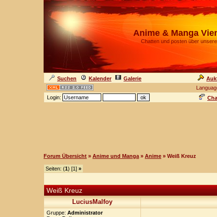
Anime & Manga Vie
Chatten und posten über unsere
Suchen
Kalender
Galerie
Auk
Languag
Login:
Cha
Forum Übersicht
»
Anime und Manga
»
Anime
» Weiß Kreuz
Seiten: (
1
) [1]
»
Weiß Kreuz
LuciusMalfoy
Gruppe:
Administrator