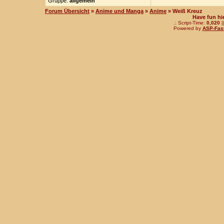
Gruppe:
allgemein
Forum Übersicht
»
Anime und Manga
»
Anime
» Weiß Kreuz
Have fun hi
.: Script-Time:
0,020
|
Powered by
ASP-Fas