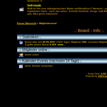
ähnlichem! =)
Self-made
Wollt ihr hier eure selbstgemachten Werke veröffentlichen? Niemand - a
registrierten Usern - kann das sehen. Schreibt Gedichte, Songs, malt Bil
was. Alles gerne erwünscht!
Forum Übersicht
» Mitgliederareal
.: Board - Info :.
:: Statistiken :.
Board aktiv seit
09.06.2007
(7000 Tage), Mitglieder
394
, neuestes Mitglie
Zugriffe diesen Monat
6 069
,
mehr ..
:: Mitglieder online :.
keiner online
:: Kalender-Events (nächsten 14 Tage) :.
keine Termine vorhanden
.: Script-Time:
0,032
Powered by
ASP-Fas