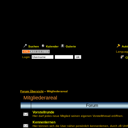
Suchen
Kalender
Galerie
Aukt
Languag
Login:
Ch
Forum Übersicht
» Mitgliederareal
Mitgliederareal
Forum
Vorstellrunde
Hier darf jedes neue Mitglied seinen eigenen Vorstellthread eröffnen.
Kennenlernen
Hier können sich die User näher persönlich kennenlernen, durch zB Um