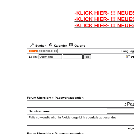
-KLICK HIER- !!! NEUE
-KLICK HIER- !!! NEUE
-KLICK HIER- !!! NEUE
Suchen
Kalender
Galerie
Languag
Login:
Ch
Forum Übersicht
» Passwort zusenden
.: Pa
Benutzername
Falls notwendig wird Ihr Aktivierungs-Link ebenfalls zugesendet.
eig
Forum Übersicht
» Passwort zusenden