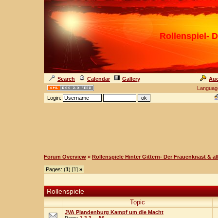
Rollenspiel- D
Search
Calendar
Gallery
Auc
Languag
Login:
Forum Overview
»
Rollenspiele Hinter Gittern- Der Frauenknast & a
Pages: (
1
) [1]
»
Rollenspiele
Topic
JVA Plandenburg Kampf um die Macht
Page:
1
2
3
...
56