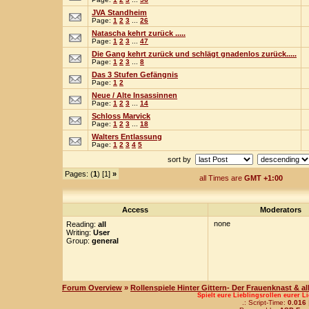
JVA Standheim
Page:
1
2
3
...
26
Natascha kehrt zurück .....
Page:
1
2
3
...
47
Die Gang kehrt zurück und schlägt gnadenlos zurück.....
Page:
1
2
3
...
8
Das 3 Stufen Gefängnis
Page:
1
2
Neue / Alte Insassinnen
Page:
1
2
3
...
14
Schloss Marvick
Page:
1
2
3
...
18
Walters Entlassung
Page:
1
2
3
4
5
sort by
Pages: (
1
) [1]
»
all Times are
GMT +1:00
Access
Moderators
none
Reading:
all
Writing:
User
Group:
general
Forum Overview
»
Rollenspiele Hinter Gittern- Der Frauenknast & a
Spielt eure Lieblingsrollen eurer L
.: Script-Time:
0.016