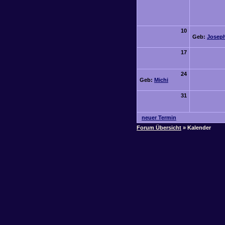
10
Geb:
Josep
17
24
Geb:
Michi
31
neuer Termin
Forum Übersicht
» Kalender