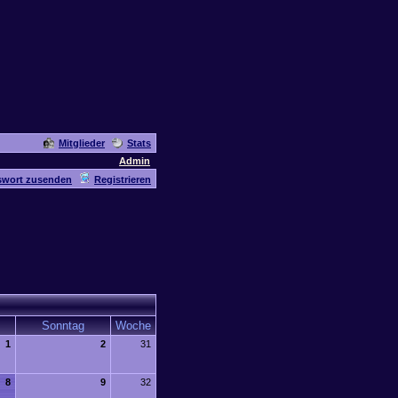
Mitglieder
Stats
Admin
swort zusenden
Registrieren
Sonntag
Woche
1
2
31
8
9
32