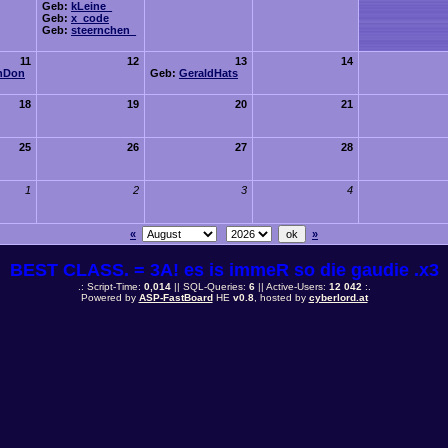
Geb:
kLeine_
Geb:
x_code
Geb:
steernchen_
11
12
13
14
hDon
Geb:
GeraldHats
18
19
20
21
25
26
27
28
1
2
3
4
«
»
BEST CLASS. = 3A! es is immeR so die gaudie .x3
.: Script-Time:
0,014
|| SQL-Queries:
6
|| Active-Users:
12 042
:.
Powered by
ASP-FastBoard
HE
v0.8
, hosted by
cyberlord.at