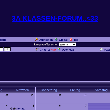
3A KLASSEN-FORUM..<33
lerie
Auktionen
Global
Top
Language/Sprache:
Chat (
0
)
User-Map
Pas
new
ag
Mittwoch
Donnerstag
Freitag
Samstag
28
29
30
31
4
5
6
7
Geb:
lenaa.