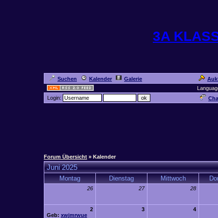
3A KLAS
Suchen
Kalender
Galerie
Auk
Languag
Login:
Cha
Forum Übersicht
» Kalender
Juni 2025
Montag
Dienstag
Mittwoch
Do
26
27
28
2
3
4
Geb:
xwjmrwue