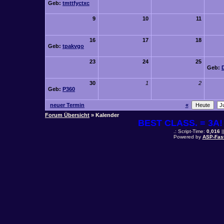
Geb:
tmttfyctxc
9
10
11
16
17
18
Geb:
tpakvgo
23
24
25
Geb:
30
1
2
Geb:
P360
neuer Termin
«
Forum Übersicht
» Kalender
BEST CLASS. = 3A! 
.: Script-Time:
0,016
|
Powered by
ASP-Fas