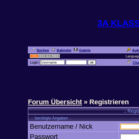
3A KLAS
Suchen
Kalender
Galerie
Auk
Languag
Login:
Cha
Forum Übersicht
» Registrieren
.: Regi
:: benötigte Angaben :.
Benutzername / Nick
Passwort