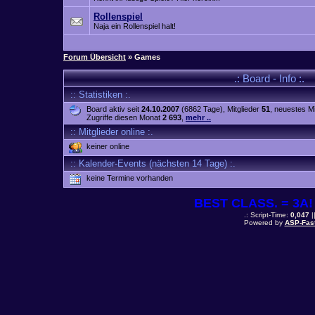
Rollenspiel
Naja ein Rollenspiel halt!
Forum Übersicht
» Games
.: Board - Info :.
:: Statistiken :.
Board aktiv seit
24.10.2007
(6862 Tage), Mitglieder
51
, neuestes Mi
Zugriffe diesen Monat
2 693
,
mehr ..
:: Mitglieder online :.
keiner online
:: Kalender-Events (nächsten 14 Tage) :.
keine Termine vorhanden
BEST CLASS. = 3A! 
.: Script-Time:
0,047
|
Powered by
ASP-Fas