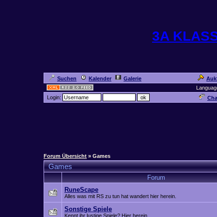
3A KLAS
Suchen
Kalender
Galerie
Auk
Languag
Login:
Cha
Forum Übersicht
» Games
Games
Forum
RuneScape
Alles was mit RS zu tun hat wandert hier herein.
Sonstige Spiele
Kennt ihr lustige Spiele? Hier herein...