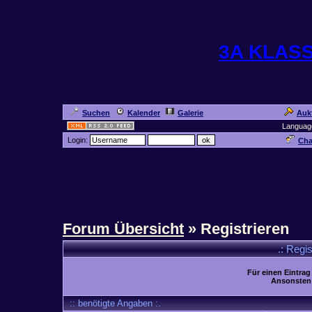
3A KLAS
Suchen
Kalender
Galerie
Auk
Languag
Login:
Cha
Forum Übersicht
» Registrieren
.: Regi
Für einen Eintrag
Ansonsten 
:: benötigte Angaben :.