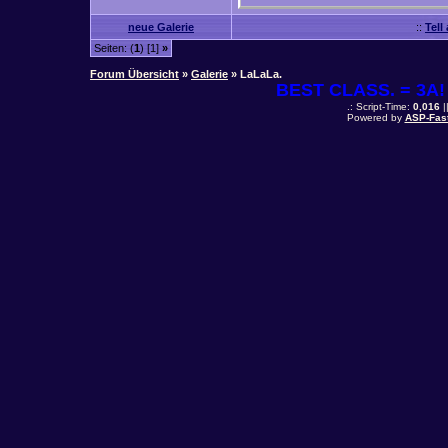
neue Galerie
::
Tell
Seiten: (
1
) [1]
»
Forum Übersicht
»
Galerie
» LaLaLa.
BEST CLASS. = 3A! 
.: Script-Time:
0,016
|
Powered by
ASP-Fas