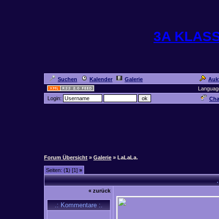
3A KLAS
Suchen
Kalender
Galerie
Auk
Languag
Login:
Cha
Forum Übersicht
»
Galerie
» LaLaLa.
Seiten: (
1
) [1]
»
.
« zurück
.: Kommentare :.