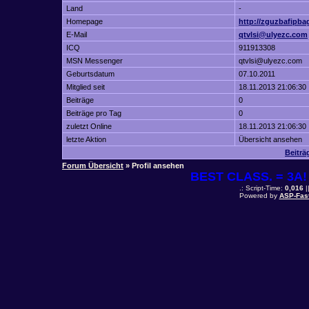
Land
-
Homepage
http://zguzbafipba
E-Mail
qtvlsi@ulyezc.com
ICQ
911913308
MSN Messenger
qtvlsi@ulyezc.com
Geburtsdatum
07.10.2011
Mitglied seit
18.11.2013 21:06:30
Beiträge
0
Beiträge pro Tag
0
zuletzt Online
18.11.2013 21:06:30
letzte Aktion
Übersicht ansehen
Beiträ
Forum Übersicht
» Profil ansehen
BEST CLASS. = 3A! 
.: Script-Time:
0,016
|
Powered by
ASP-Fas