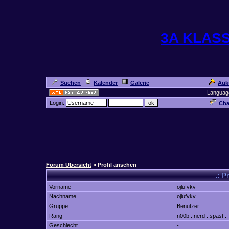
3A KLAS
Suchen
Kalender
Galerie
Auk
Languag
Login:
Cha
Forum Übersicht
» Profil ansehen
.: P
Vorname
ojlufvkv
Nachname
ojlufvkv
Gruppe
Benutzer
Rang
n00b . nerd . spast .
Geschlecht
-