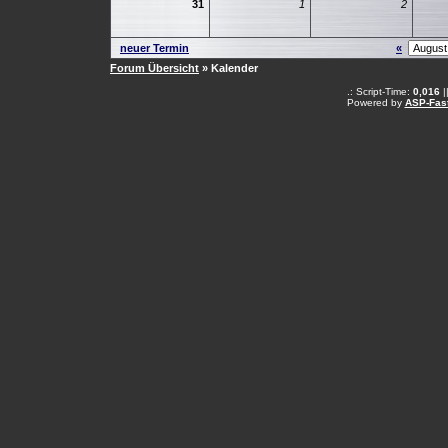
31
1
2
neuer Termin
«
Forum Übersicht
» Kalender
.: Script-Time:
0,016
|
Powered by
ASP-Fas