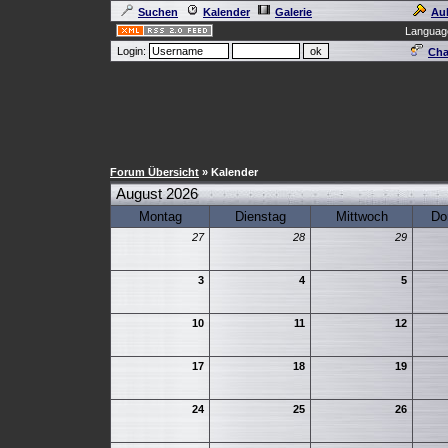
Suchen
Kalender
Galerie
Au
Languag
Login:
Cha
Forum Übersicht
» Kalender
August 2026
Montag
Dienstag
Mittwoch
Do
27
28
29
3
4
5
10
11
12
17
18
19
24
25
26