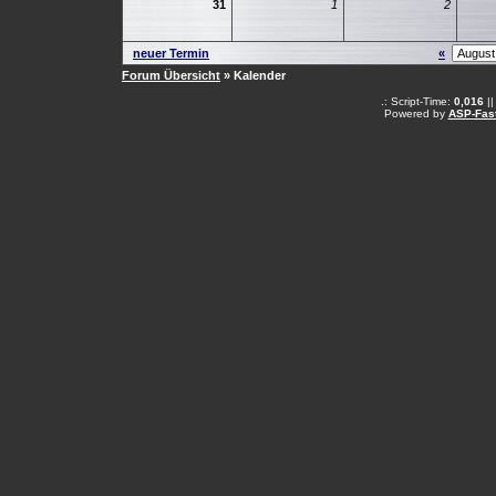
31
1
2
neuer Termin
«
Forum Übersicht
» Kalender
.: Script-Time:
0,016
||
Powered by
ASP-Fas