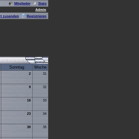
Mitglieder
Stats
Admin
t zusenden
Registrieren
Sonntag
Woche
2
31
9
32
16
33
23
34
30
35