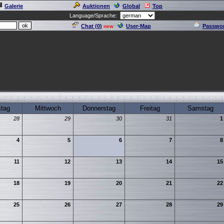
Galerie
Auktionen
Global
Top
Language/Sprache:
Chat (
0
)
User-Map
Passwor
new
stag
Mittwoch
Donnerstag
Freitag
Samstag
28
29
30
31
1
4
5
6
7
8
11
12
13
14
15
18
19
20
21
22
25
26
27
28
29