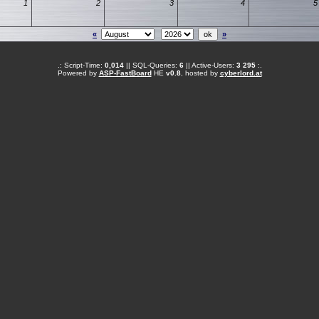
1
2
3
4
5
«
»
.: Script-Time:
0,014
|| SQL-Queries:
6
|| Active-Users:
3 295
:.
Powered by
ASP-FastBoard
HE
v0.8
, hosted by
cyberlord.at