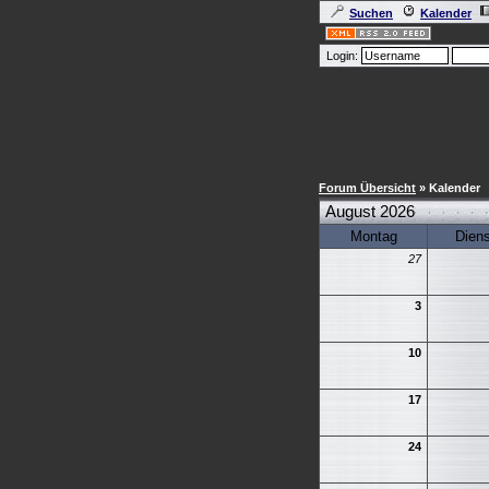
Suchen
Kalender
Login:
Forum Übersicht
» Kalender
August 2026
Montag
Dien
27
3
10
17
24