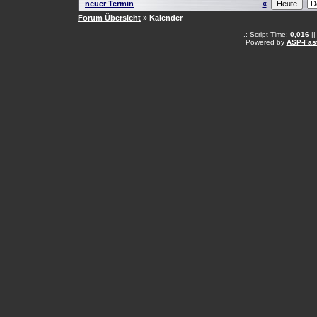
neuer Termin
«
Forum Übersicht
» Kalender
.: Script-Time:
0,016
||
Powered by
ASP-Fas