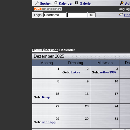
Suchen
Kalender
Galerie
Au
Languag
Login:
Cha
Forum Übersicht
» Kalender
Dezember 2025
Montag
Dienstag
Mittwoch
Do
1
2
3
Geb:
Lukas
Geb:
arthur1987
8
9
10
15
16
17
Geb:
Ruap
22
23
24
29
30
31
Geb:
schneggi