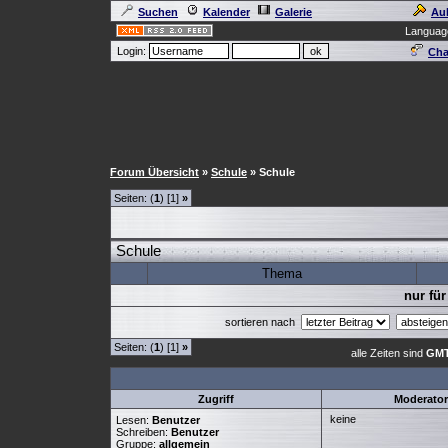
Suchen
Kalender
Galerie
Au
Languag
Login:
Cha
Forum Übersicht
»
Schule
» Schule
Seiten: (
1
) [1]
»
Schule
Thema
nur für
sortieren nach
Seiten: (
1
) [1]
»
alle Zeiten sind
GMT
Zugriff
Moderato
keine
Lesen:
Benutzer
Schreiben:
Benutzer
Gruppe:
allgemein