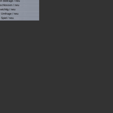
 Beiträge / neu
hlossen / neu
ichtig / neu
Umfrage / neu
piel / neu