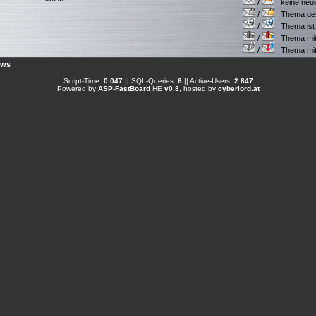
/
keine neuen
/
Thema gesc
/
Thema ist w
/
Thema mit 
/
Thema mit S
ews
.: Script-Time:
0,047
|| SQL-Queries:
6
|| Active-Users:
2 847
:.
Powered by
ASP-FastBoard
HE
v0.8
, hosted by
cyberlord.at