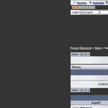
Suchen
Kalender
Login:
Forum Übersicht
»
News
» N
Seiten: (
1
) [1]
»
News
sortier
Seiten: (
1
) [1]
»
Zugriff
Lesen:
Benutzer