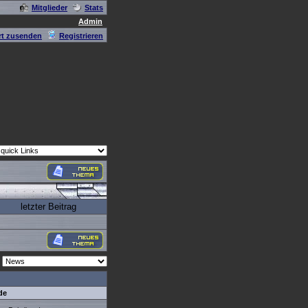
Mitglieder
Stats
Admin
t zusenden
Registrieren
letzter Beitrag
de