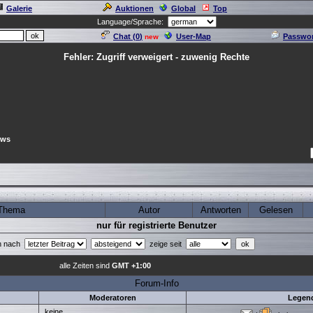
Galerie
Auktionen
Global
Top
Language/Sprache:
Chat (
0
)
User-Map
Passwor
new
Fehler: Zugriff verweigert - zuwenig Rechte
ews
Thema
Autor
Antworten
Gelesen
nur für registrierte Benutzer
en nach
zeige seit
alle Zeiten sind
GMT +1:00
Forum-Info
Moderatoren
Legen
keine