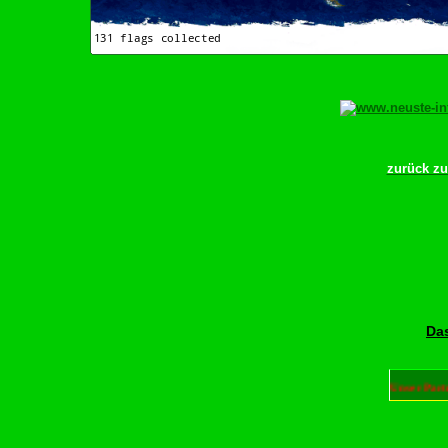
zurück z
Das
Unser Part