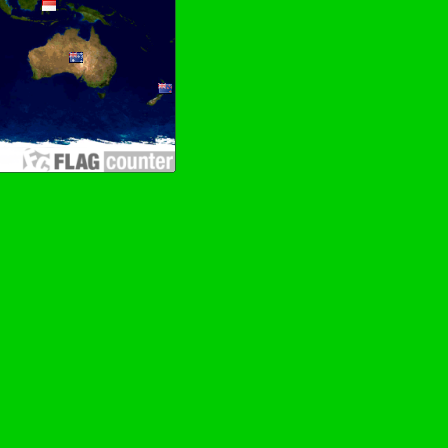
en drehen–Wurschdfingr bewächn!