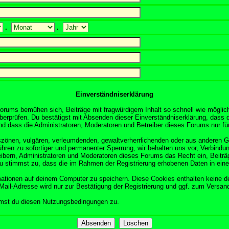
.
.
Einverständniserklärung
orums bemühen sich, Beiträge mit fragwürdigem Inhalt so schnell wie möglich
überprüfen. Du bestätigst mit Absenden dieser Einverständniserklärung, dass d
 dass die Administratoren, Moderatoren und Betreiber dieses Forums nur für 
obszönen, vulgären, verleumdenden, gewaltverherrlichenden oder aus anderen 
ühren zu sofortiger und permanenter Sperrung, wir behalten uns vor, Verbindun
ibern, Administratoren und Moderatoren dieses Forums das Recht ein, Beitr
Du stimmst zu, dass die im Rahmen der Registrierung erhobenen Daten in ein
tionen auf deinem Computer zu speichern. Diese Cookies enthalten keine d
Mail-Adresse wird nur zur Bestätigung der Registrierung und ggf. zum Versa
mmst du diesen Nutzungsbedingungen zu.