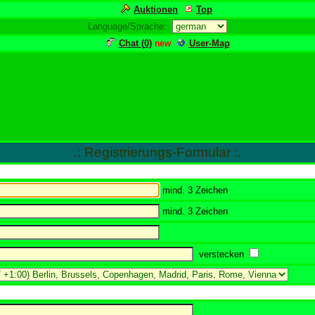
Auktionen
Top
Language/Sprache:
Chat (
0
)
User-Map
new
.: Registrierungs-Formular :.
mind. 3 Zeichen
mind. 3 Zeichen
verstecken