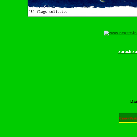
zurück z
Das
Unser Part