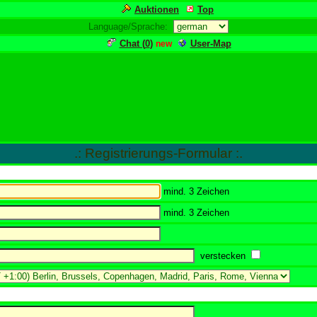
Auktionen
Top
Language/Sprache:
Chat (
0
)
User-Map
new
.: Registrierungs-Formular :.
mind. 3 Zeichen
mind. 3 Zeichen
verstecken