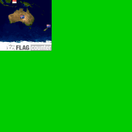
hen drehen–Wurschdfingr bewächn!