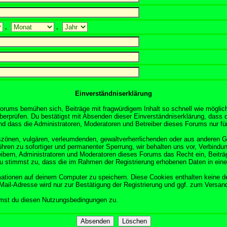
.
.
Einverständniserklärung
orums bemühen sich, Beiträge mit fragwürdigem Inhalt so schnell wie möglich
überprüfen. Du bestätigst mit Absenden dieser Einverständniserklärung, dass d
 dass die Administratoren, Moderatoren und Betreiber dieses Forums nur für 
obszönen, vulgären, verleumdenden, gewaltverherrlichenden oder aus anderen 
ühren zu sofortiger und permanenter Sperrung, wir behalten uns vor, Verbindun
ibern, Administratoren und Moderatoren dieses Forums das Recht ein, Beitr
Du stimmst zu, dass die im Rahmen der Registrierung erhobenen Daten in ein
tionen auf deinem Computer zu speichern. Diese Cookies enthalten keine d
Mail-Adresse wird nur zur Bestätigung der Registrierung und ggf. zum Versa
mmst du diesen Nutzungsbedingungen zu.