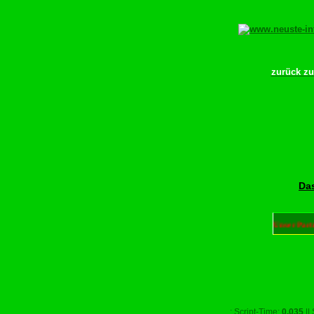
zurück z
Das
Unser Part
.: Script-Time:
0,035
||