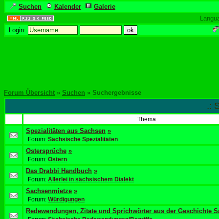
Suchen
Kalender
Galerie
Langu
Login:
Forum Übersicht
»
Suchen
» Suchergebnisse
.:
Thema
Spezialitäten aus Sachsen
»
Forum:
Sächsische Spezialitäten
Ostersprüche
»
Forum:
Ostern
Das Drabbi Handbuch
»
Forum:
Allerlei in sächsischem Dialekt
Sachsenmietze
»
Forum:
Würdigungen
Redewendungen, Zitate und Sprichwörter aus der Geschichte 