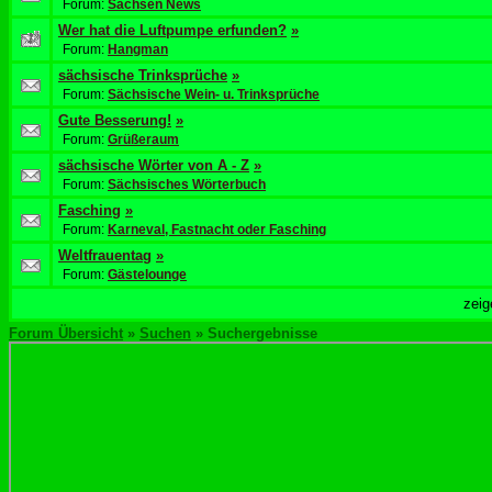
Forum:
Sachsen News
Wer hat die Luftpumpe erfunden?
»
Forum:
Hangman
sächsische Trinksprüche
»
Forum:
Sächsische Wein- u. Trinksprüche
Gute Besserung!
»
Forum:
Grüßeraum
sächsische Wörter von A - Z
»
Forum:
Sächsisches Wörterbuch
Fasching
»
Forum:
Karneval, Fastnacht oder Fasching
Weltfrauentag
»
Forum:
Gästelounge
zei
Forum Übersicht
»
Suchen
» Suchergebnisse