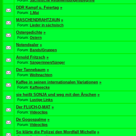
Forum:
Sächsische Redewendungen/Begriffe
DDR Kampf u. Feiertag
»
Forum:
1.Mai
MASCHENDRAHTZAUN
»
Forum:
Lieder in sächsisch
Ostergedichte
»
Forum:
Ostern
Notendealer
»
Forum:
Bands/Gruppen
Arnold Fritzsch
»
Forum:
Sängerinnen/Sänger
Der Tannebaum
»
Forum:
Weihnachten
Kaffee in seinen internationalen Variationen
»
Forum:
Kaffeeecke
sie heißt SONJA und weg mit den Ärschen
»
Forum:
Lustige Links
Der FLUCH-O-MAT
»
Forum:
Videoclips
De Gogospalme
»
Forum:
Videoclips
So klärte die Polizei den Mordfall Michelle
»