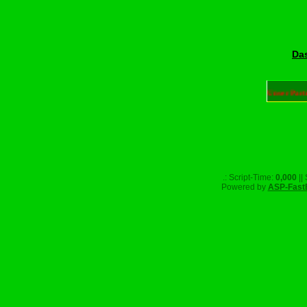
Das
Unser Part
.: Script-Time:
0,000
||
Powered by
ASP-Fast