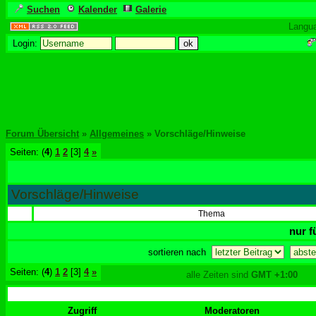
Suchen
Kalender
Galerie
Langu
Login:
Forum Übersicht
»
Allgemeines
» Vorschläge/Hinweise
Seiten: (
4
)
1
2
[3]
4
»
Vorschläge/Hinweise
Thema
nur f
sortieren nach
Seiten: (
4
)
1
2
[3]
4
»
alle Zeiten sind
GMT +1:00
Zugriff
Moderatoren