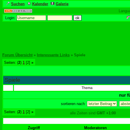
Suchen
Kalender
Galerie
Langu
Login:
Forum Übersicht
»
Interessante Links
» Spiele
Seiten: (
2
)
1
[2]
»
Spiele
Thema
nur f
sortieren nach
Seiten: (
2
)
1
[2]
»
alle Zeiten sind
GMT +1:00
Zugriff
Moderatoren