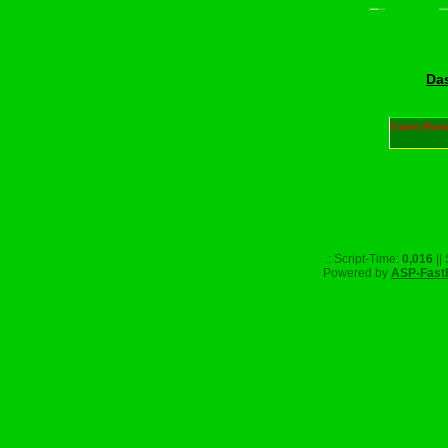
Bitte scroll
Das
Unser Part
.: Script-Time:
0,016
||
Powered by
ASP-Fast