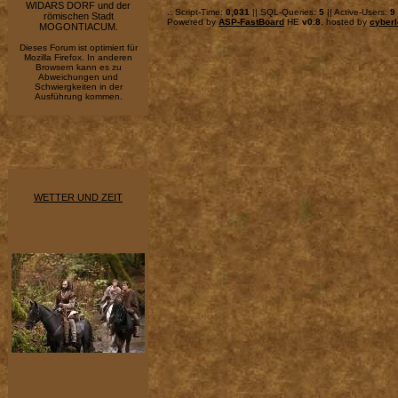
WIDARS DORF und der
.: Script-Time:
0,031
|| SQL-Queries:
5
|| Active-Users:
9
römischen Stadt
Powered by
ASP-FastBoard
HE
v0.8
, hosted by
cyberl
MOGONTIACUM.
Dieses Forum ist optimiert für
Mozilla Firefox. In anderen
Browsern kann es zu
Abweichungen und
Schwiergkeiten in der
Ausführung kommen.
WETTER UND ZEIT