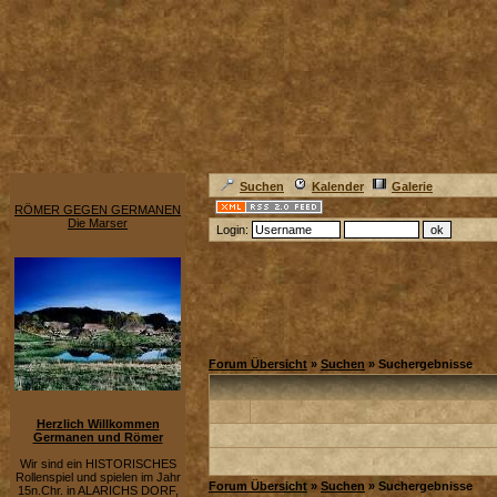
Suchen
Kalender
Galerie
RÖMER GEGEN GERMANEN
Die Marser
Login:
Forum Übersicht
»
Suchen
» Suchergebnisse
Herzlich Willkommen
Germanen und Römer
Wir sind ein HISTORISCHES
Rollenspiel und spielen im Jahr
Forum Übersicht
»
Suchen
» Suchergebnisse
15n.Chr. in ALARICHS DORF,