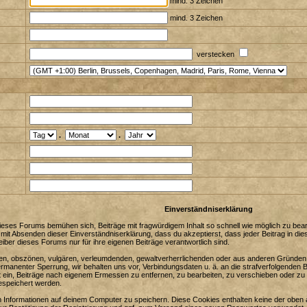
mind. 3 Zeichen
mind. 3 Zeichen
verstecken
.
.
Einverständniserklärung
eses Forums bemühen sich, Beiträge mit fragwürdigem Inhalt so schnell wie möglich zu bearbe
 mit Absenden dieser Einverständniserklärung, dass du akzeptierst, dass jeder Beitrag in 
iber dieses Forums nur für ihre eigenen Beiträge verantwortlich sind.
enden, obszönen, vulgären, verleumdenden, gewaltverherrlichenden oder aus anderen Gründen 
ermanenter Sperrung, wir behalten uns vor, Verbindungsdaten u. ä. an die strafverfolgenden
in, Beiträge nach eigenem Ermessen zu entfernen, zu bearbeiten, zu verschieben oder zu 
espeichert werden.
Informationen auf deinem Computer zu speichern. Diese Cookies enthalten keine der oben 