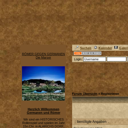
Suchen
Kalender
Galer
RÖMER GEGEN GERMANEN
Die Marser
Login:
Forum Übersicht
» Registrieren
Herzlich Willkommen
Germanen und Römer
Wir sind ein HISTORISCHES
:: benötigte Angaben :.
Rollenspiel und spielen im Jahr
15n.Chr. in ALARICHS DORF,