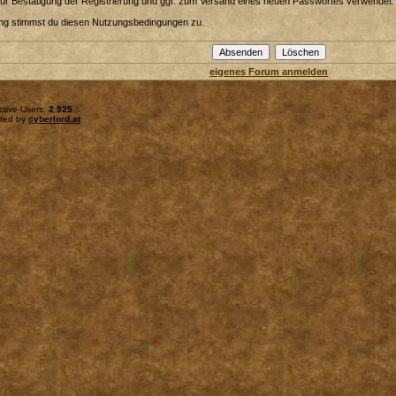
zur Bestätigung der Registrierung und ggf. zum Versand eines neuen Passwortes verwendet.
ung stimmst du diesen Nutzungsbedingungen zu.
eigenes Forum anmelden
ctive-Users:
2 925
:.
sted by
cyberlord.at