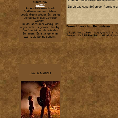
Komfort. Deine Mail-Adresse wird nur 
eurem Play
Wetter
Durch das Abschließen der Registrier
Der April überrascht alle
Dorfbewohner mit mildem,
beständigem Wetter. Es regnet
genug damit das Getreide
wächst.
Im Mai ist es sehr windig und
Forum Übersicht
» Registrieren
regnersich. Es gewittert häufig.
Der Juni ist der Vorbote des
.: Script-Time:
0,016
|| SQL-Queries:
4
|| A
Sommers. Es ist angenehm
Powered by
ASP-FastBoard
HE
v0.8
, ho
warm, die Sonne scheint.
PLOTS & MEHR