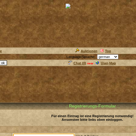
ie
Auktionen
Top
Language/Sprache:
Chat (
0
)
User-Map
new
.: Registrierungs-Formular :.
Für einen Eintrag ist eine Registrierung notwendig!
Ansonsten bitte links oben einloggen.