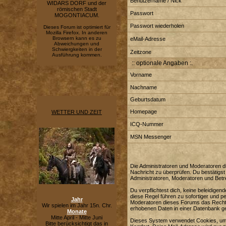
Benutzername / Nick
WIDARS DORF und der
römischen Stadt
Passwort
MOGONTIACUM.
Passwort wiederholen
Dieses Forum ist optimiert für
Mozilla Firefox. In anderen
Browsern kann es zu
eMail-Adresse
Abweichungen und
Schwiergkeiten in der
Zeitzone
Ausführung kommen.
:: optionale Angaben :.
Vorname
Nachname
Geburtsdatum
Homepage
WETTER UND ZEIT
ICQ-Nummer
MSN Messenger
Die Administratoren und Moderatoren di
Nachricht zu überprüfen. Du bestätigst
Administratoren, Moderatoren und Betre
Du verpflichtest dich, keine beleidig
diese Regel führen zu sofortiger und p
Jahr
Moderatoren dieses Forums das Recht e
Wir spielen im Jahr 15n. Chr.
erhobenen Daten in einer Datenbank g
Monate
Mitte April - Mitte Juni
Dieses System verwendet Cookies, um 
Bitte berücksichtigt das in