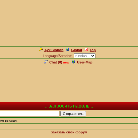
Аукционов
Global
Top
Language/Sprache:
Chat (
0
)
User-Map
new
.: запросить пароль :.
кже выслан.
заказать свой форум