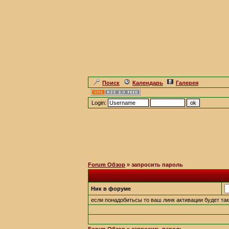
Поиск
Календарь
Галерея
Login:
Forum Обзор
» запросить пароль
Ник в форуме
если понадобитьсы то ваш линк активации будет та