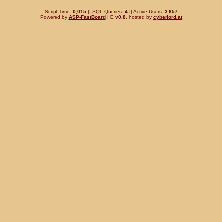
.: Script-Time:
0,015
|| SQL-Queries:
4
|| Active-Users:
3 657
:.
Powered by
ASP-FastBoard
HE
v0.8
, hosted by
cyberlord.at